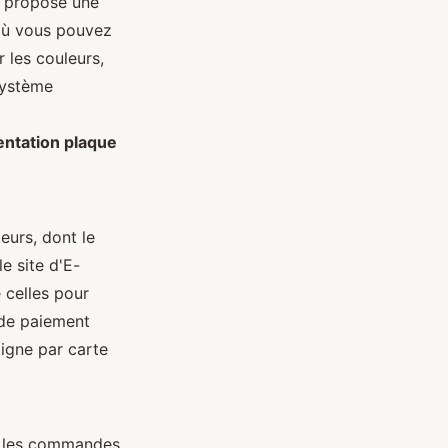
 propose une
 où vous pouvez
r les couleurs,
système
ntation plaque
eurs, dont le
e site d'E-
 celles pour
 de paiement
ligne par carte
s, les commandes