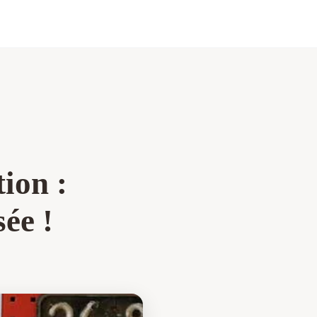
ion :
sée !