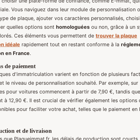
choisir une plate-forme de confiance, comme E-mmat, qui
viale. Vous naviguez dans leur module de personnalisation
type de plaque, ajouter vos caractères personnalisés, choisi
er quelles options sont
homologuées
ou non, grâce à un 
olorés. Ces éléments vous permettent de
trouver la plaque
on idéale
rapidement tout en restant conforme à la
régleme
on en France
.
ns de paiement
ques d'immatriculation varient en fonction de plusieurs fact
 et le niveau de personnalisation souhaité. Par exemple, sur l
es pour voitures commencent à partir de 7,90 €, tandis que
à 12,90 €. Il est crucial de vérifier également les options
nibles pour faciliter votre achat, telles que le paiement en 
ction et de livraison
els que Plaqueimmat.fr, les délais de production sont court