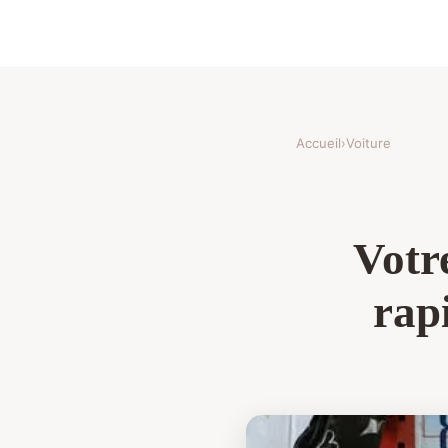
Accueil
›
Voiture
Votr
rapi