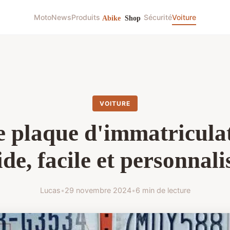
Moto
News
Produits
Sécurité
Voiture
VOITURE
e plaque d'immatriculat
de, facile et personnali
Lucas
•
29 novembre 2024
•
6 min de lecture