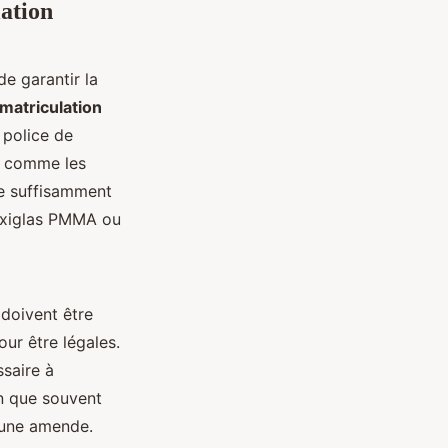
ation
de garantir la
matriculation
 police de
ds comme les
re suffisamment
lexiglas PMMA ou
 doivent être
ur être légales.
ssaire à
en que souvent
r une amende.