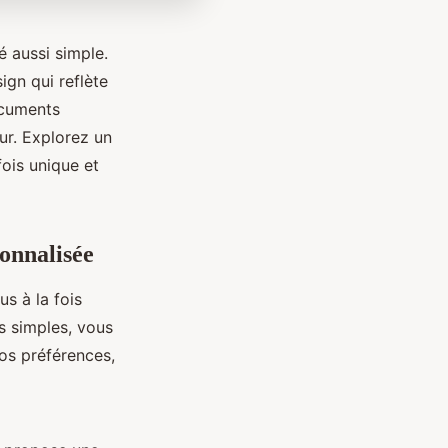
é aussi simple.
ign qui reflète
ocuments
eur. Explorez un
fois unique et
onnalisée
s à la fois
s simples, vous
vos préférences,