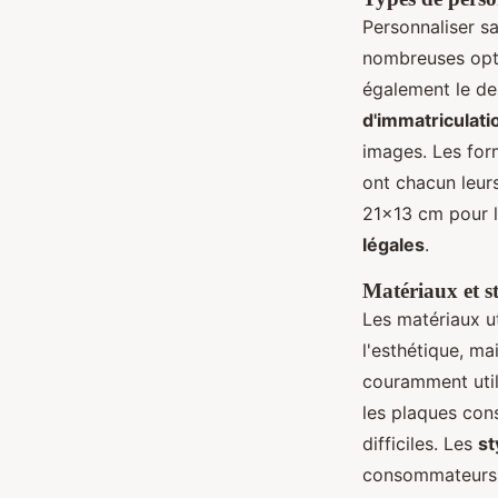
Personnaliser s
nombreuses opti
également le de
d'immatriculati
images. Les for
ont chacun leurs
21x13 cm pour 
légales
.
Matériaux et s
Les matériaux ut
l'esthétique, mai
couramment util
les plaques con
difficiles. Les
st
consommateurs d