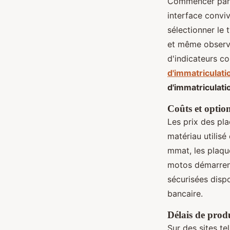
Commencer par 
interface convi
sélectionner le 
et même observ
d'indicateurs c
d'immatriculati
d'immatriculati
Coûts et optio
Les prix des pla
matériau utilisé
mmat, les plaqu
motos démarrent 
sécurisées dispo
bancaire.
Délais de produ
Sur des sites t