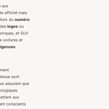
e aux
te affiché mais
choix du
numéro
 des
logos
ou
emorques, et SUV
s voitures et
xigences
ement
 tenue sont
aux assurent que
rologiques
ettent aux
ant conscients