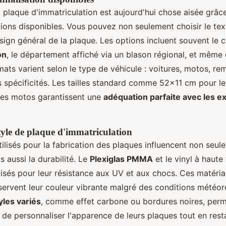
a plaque d'immatriculation est aujourd'hui chose aisée grâc
ons disponibles. Vous pouvez non seulement choisir le tex
sign général de la plaque. Les options incluent souvent le 
on
, le département affiché via un blason régional, et même
mats varient selon le type de véhicule : voitures, motos, r
 spécificités. Les tailles standard comme 52x11 cm pour le
les motos garantissent une
adéquation parfaite avec les e
tyle de plaque d'immatriculation
ilisés pour la fabrication des plaques influencent non seul
s aussi la durabilité. Le
Plexiglas PMMA
et le vinyl à haute
isés pour leur résistance aux UV et aux chocs. Ces matéri
servent leur couleur vibrante malgré des conditions météo
yles variés
, comme effet carbone ou bordures noires, perm
e personnaliser l'apparence de leurs plaques tout en rest