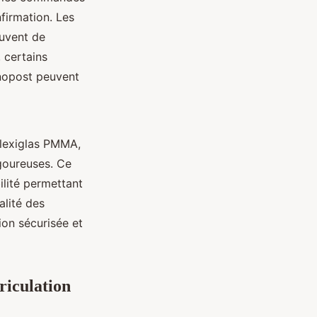
firmation. Les
ouvent de
 certains
onopost peuvent
Plexiglas PMMA,
goureuses. Ce
lité permettant
alité des
ion sécurisée et
riculation