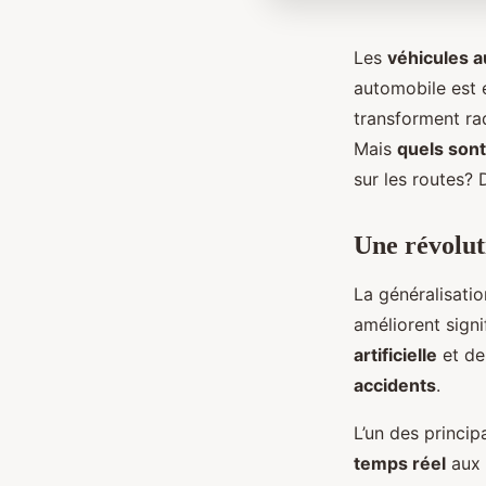
Les
véhicules 
automobile est 
transforment ra
Mais
quels sont
sur les routes? 
Une révolut
La généralisati
améliorent signi
artificielle
et d
accidents
.
L’un des princi
temps réel
aux 