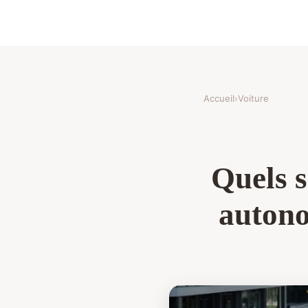
Accueil
›
Voiture
Quels s
autono