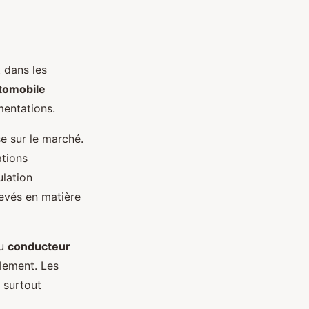
 dans les
utomobile
mentations.
e sur le marché.
ations
ulation
levés en matière
du
conducteur
alement. Les
 surtout