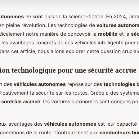
autonomes
ne sont plus de la science-fiction. En 2024, l’ind
en pleine révolution. Les technologies de
voitures autono
dicalement notre manière de concevoir la
mobilité
et la
séc
les avantages concrets de ces véhicules intelligents pour 
Dans cet article, nous allons explorer cette question crucial
ion technologique pour une sécurité accrue
on des
véhicules autonomes
repose sur des
technologies 
ficativement la sécurité sur les routes. Grâce à des systèm
e
contrôle avancé
, les voitures autonomes sont conçues pou
paux avantages des
véhicules autonomes
est leur capacité
conditions de la route. Contrairement aux
conducteurs hu