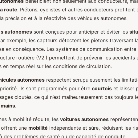
autonomes
bénéficient non seulement aux conducteurs, mai
a route
. Piétons, cyclistes et autres conducteurs profitent
a précision et à la réactivité des véhicules autonomes.
es autonomes
sont conçues pour anticiper et éviter les
sit
Par exemple, les capteurs détectent les piétons traversant l
esse en conséquence. Les systèmes de communication entre 
tructure routière (V2I) permettent de prévenir les accidents 
 en temps réel sur les conditions de circulation.
hicules autonomes
respectent scrupuleusement les limitati
 priorité. Ils sont programmés pour être
courtois
et laisser 
sages cloutés, ce qui n’est malheureusement pas toujours l
umains
.
es à mobilité réduite, les
voitures autonomes
représentent
s offrent une
mobilité
indépendante et sûre, réduisant les ri
s à des problèmes de santé ou de capacité de conduite.