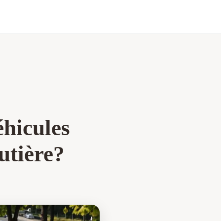
éhicules
utière?