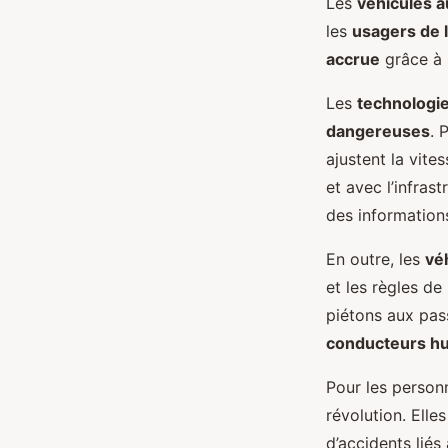
Les
véhicules 
les
usagers de l
accrue
grâce à l
Les
technologi
dangereuses
. 
ajustent la vit
et avec l’infras
des informations
En outre, les
vé
et les règles de
piétons aux pas
conducteurs h
Pour les personn
révolution. Elle
d’accidents lié