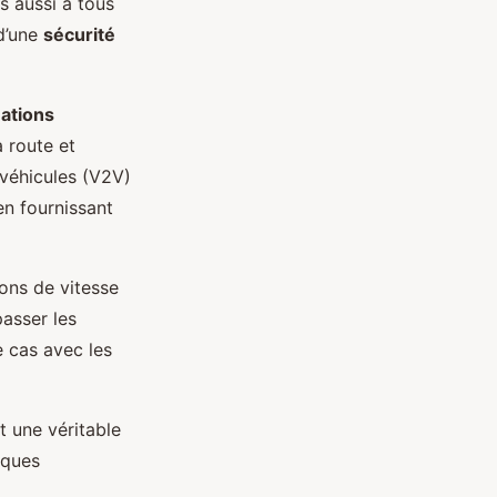
s aussi à tous
 d’une
sécurité
uations
a route et
véhicules (V2V)
en fournissant
ons de vitesse
passer les
e cas avec les
 une véritable
sques