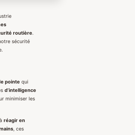
ustrie
mes
urité routière
.
notre sécurité
e.
de pointe
qui
es
d’intelligence
r minimiser les
 à
réagir en
mains
, ces