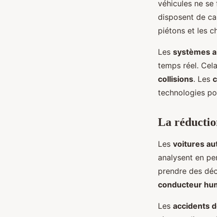
véhicules ne se 
disposent de cap
piétons et les c
Les
systèmes 
temps réel. Cela
collisions
. Les
c
technologies po
La réduction
Les
voitures a
analysent en p
prendre des déci
conducteur hu
Les
accidents d