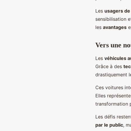
Les
usagers de 
sensibilisation 
les
avantages
e
Vers une nou
Les
véhicules 
Grâce à des
tec
drastiquement 
Ces voitures in
Elles représent
transformation 
Les défis rest
par le public
, m