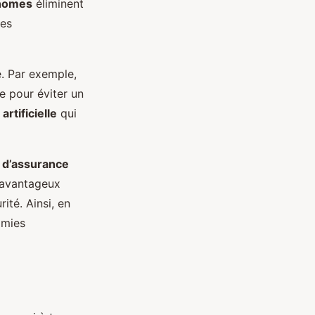
onomes
éliminent
des
. Par exemple,
e pour éviter un
artificielle
qui
 d’assurance
 avantageux
ité. Ainsi, en
omies