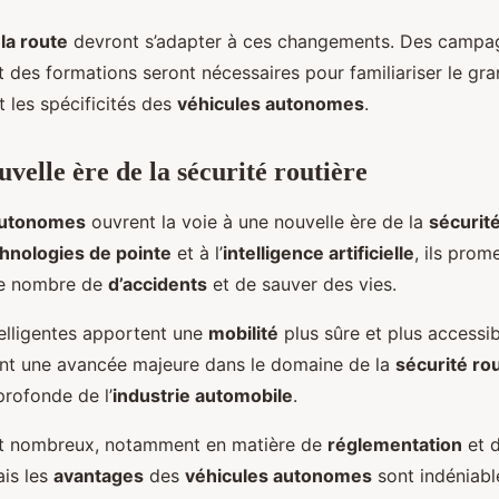
la route
devront s’adapter à ces changements. Des campa
et des formations seront nécessaires pour familiariser le gr
t les spécificités des
véhicules autonomes
.
velle ère de la sécurité routière
autonomes
ouvrent la voie à une nouvelle ère de la
sécurité
hnologies de pointe
et à l’
intelligence artificielle
, ils prom
le nombre de
d’accidents
et de sauver des vies.
telligentes apportent une
mobilité
plus sûre et plus accessib
ent une avancée majeure dans le domaine de la
sécurité ro
profonde de l’
industrie automobile
.
ent nombreux, notamment en matière de
réglementation
et d
ais les
avantages
des
véhicules autonomes
sont indéniable