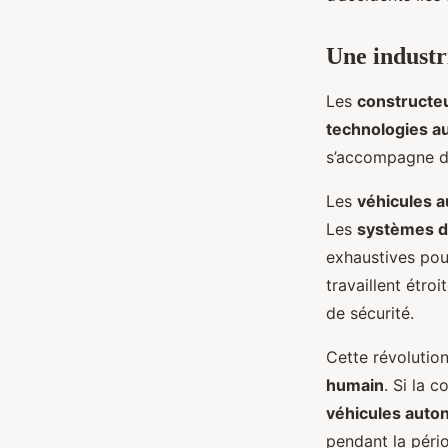
Une industr
Les
constructe
technologies 
s’accompagne d
Les
véhicules 
Les
systèmes d
exhaustives pour 
travaillent étro
de sécurité.
Cette révolutio
humain
. Si la 
véhicules aut
pendant la pério