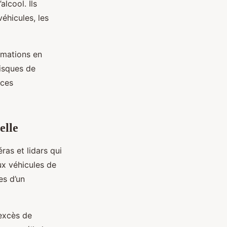
lcool. Ils
éhicules, les
rmations en
risques de
 ces
elle
ras et lidars qui
x véhicules de
es d’un
excès de