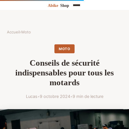
Accueil
›
Moto
MOTO
Conseils de sécurité
indispensables pour tous les
motards
Lucas
•
9 octobre 2024
•
9 min de lecture